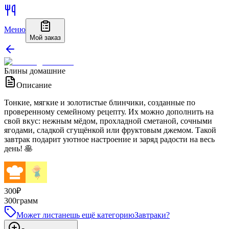
Меню
Мой заказ
Блины домашние
Описание
Тонкие, мягкие и золотистые блинчики, созданные по
проверенному семейному рецепту. Их можно дополнить на
свой вкус: нежным мёдом, прохладной сметаной, сочными
ягодами, сладкой сгущёнкой или фруктовым джемом. Такой
завтрак подарит уютное настроение и заряд радости на весь
день! 🥞
300
₽
300
грамм
Может листанешь ещё категорию
Завтраки
?