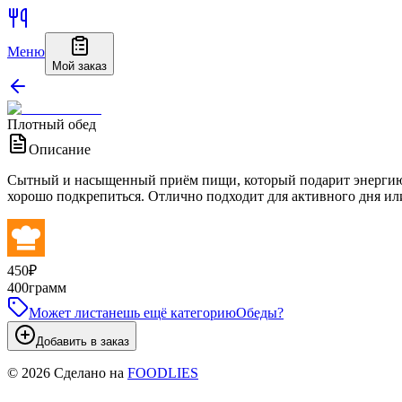
Меню
Мой заказ
Плотный обед
Описание
Сытный и насыщенный приём пищи, который подарит энергию н
хорошо подкрепиться. Отлично подходит для активного дня ил
450
₽
400
грамм
Может листанешь ещё категорию
Обеды
?
Добавить в заказ
©
2026
Сделано на
FOODLIES