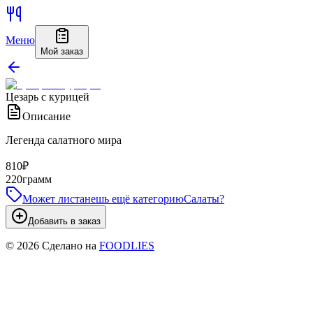
Меню
Мой заказ
Цезарь с курицей
Описание
Легенда салатного мира
810
₽
220
грамм
Может листанешь ещё категорию
Салаты
?
Добавить в заказ
©
2026
Сделано на
FOODLIES